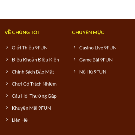
VỀ CHÚNG TÔI
CHUYÊN MỤC
Giới Thiệu 9FUN
Casino Live 9FUN
Điều Khoản Điều Kiện
Game Bài 9FUN
Chính Sách Bảo Mật
Nổ Hũ 9FUN
Chơi Có Trách Nhiệm
Câu Hỏi Thường Gặp
Khuyến Mãi 9FUN
Liên Hệ