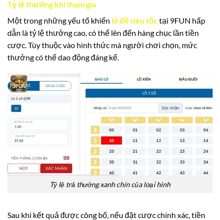
Tỷ lệ thưởng khi tham gia
Một trong những yếu tố khiến
lô đề siêu tốc
tại 9FUN hấp
dẫn là tỷ lệ thưởng cao, có thể lên đến hàng chục lần tiền
cược. Tùy thuộc vào hình thức mà người chơi chọn, mức
thưởng có thể dao động đáng kể.
Tỷ lệ trả thưởng xanh chín của loại hình
Sau khi kết quả được công bố, nếu đặt cược chính xác, tiền