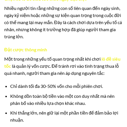
Nhiều người tin rằng những con số liên quan đến ngày sinh,
ngày kỷ niệm hoặc những sự kiện quan trọng trong cuộc đời
có thể mang lại may mắn. Đây là cách chơi dựa trên yếu tố cá
nhân, nhưng không ít trường hợp đã giúp người tham gia
trúng lớn.
Đặt cược thông minh
Một trong những yếu tố quan trọng nhất khi chơi
lô đề siêu
tốc
là quản lý vốn cược. Để tránh rơi vào tình trạng thua lỗ
quá nhanh, người tham gia nên áp dụng nguyên tắc:
Chỉ dành tối đa 30-50% vốn cho mỗi phiên chơi.
Không dồn toàn bộ tiền vào một con duy nhất mà nên
phân bổ vào nhiều lựa chọn khác nhau.
Khi thắng lớn, nên giữ lại một phần tiền để đảm bảo lợi
nhuận.