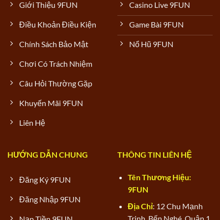
Giới Thiệu 9FUN
Casino Live 9FUN
Điều Khoản Điều Kiện
Game Bài 9FUN
Chính Sách Bảo Mật
Nổ Hũ 9FUN
Chơi Có Trách Nhiệm
Câu Hỏi Thường Gặp
Khuyến Mãi 9FUN
Liên Hệ
HƯỚNG DẪN CHUNG
THÔNG TIN LIÊN HỆ
Tên Thương Hiệu:
Đăng Ký 9FUN
9FUN
Đăng Nhập 9FUN
Địa Chỉ
: 12 Chu Mạnh
Trinh, Bến Nghé, Quận 1,
Nạp Tiền 9FUN