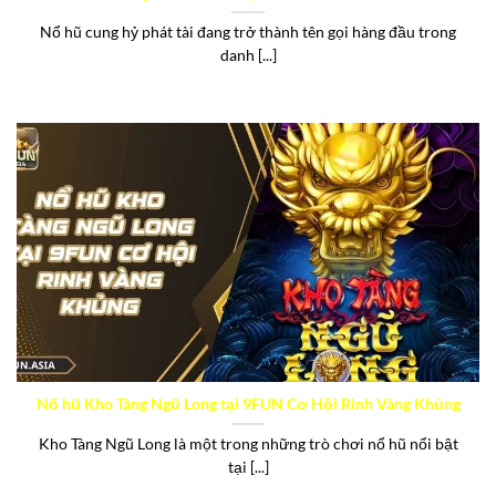
Nổ hũ cung hỷ phát tài đang trở thành tên gọi hàng đầu trong
danh [...]
Nổ hũ Kho Tàng Ngũ Long tại 9FUN Cơ Hội Rinh Vàng Khủng
Kho Tàng Ngũ Long là một trong những trò chơi nổ hũ nổi bật
tại [...]