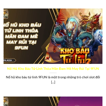
Nổ Hũ Kho Báu Tứ Linh Thỏa Mãn Đam Mê May Rủi Tại 9FUN
Nổ hũ kho báu tứ linh 9FUN là một trong những trò chơi slot đổi
[...]