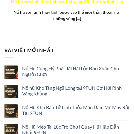
Nổ hũ sơn tinh thủy tinh sức hút game đổi thưởng đỉnh cao
Nổ hũ sơn tinh thủy tinh bước vào thế giới thần thoại, nơi
những vòng [...]
BÀI VIẾT MỚI NHẤT
Nổ Hũ Cung Hỷ Phát Tài Hái Lộc Đầu Xuân Cho
Người Chơi
Nổ hũ Kho Tàng Ngũ Long tại 9FUN Cơ Hội Rinh
Vàng Khủng
Nổ Hũ Kho Báu Tứ Linh Thỏa Mãn Đam Mê May Rủi
Tại 9FUN
Nổ Hũ Mèo Tài Lộc Trò Chơi Quay Hũ Hấp Dẫn
Nhất 9FUN