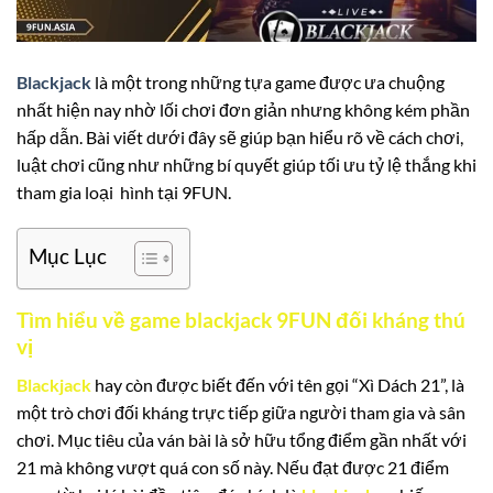
Blackjack
là một trong những tựa game được ưa chuộng
nhất hiện nay nhờ lối chơi đơn giản nhưng không kém phần
hấp dẫn. Bài viết dưới đây sẽ giúp bạn hiểu rõ về cách chơi,
luật chơi cũng như những bí quyết giúp tối ưu tỷ lệ thắng khi
tham gia loại hình tại 9FUN.
Mục Lục
Tìm hiểu về game blackjack 9FUN đối kháng thú
vị
Blackjack
hay còn được biết đến với tên gọi “Xì Dách 21”, là
một trò chơi đối kháng trực tiếp giữa người tham gia và sân
chơi. Mục tiêu của ván bài là sở hữu tổng điểm gần nhất với
21 mà không vượt quá con số này. Nếu đạt được 21 điểm