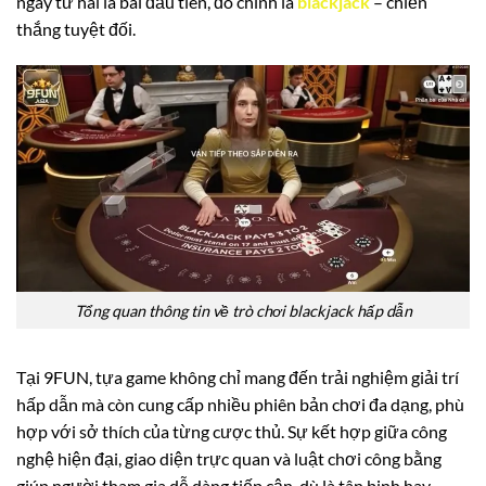
ngay từ hai lá bài đầu tiên, đó chính là
blackjack
– chiến
thắng tuyệt đối.
Tổng quan thông tin về trò chơi blackjack hấp dẫn
Tại 9FUN, tựa game không chỉ mang đến trải nghiệm giải trí
hấp dẫn mà còn cung cấp nhiều phiên bản chơi đa dạng, phù
hợp với sở thích của từng cược thủ. Sự kết hợp giữa công
nghệ hiện đại, giao diện trực quan và luật chơi công bằng
giúp người tham gia dễ dàng tiếp cận, dù là tân binh hay