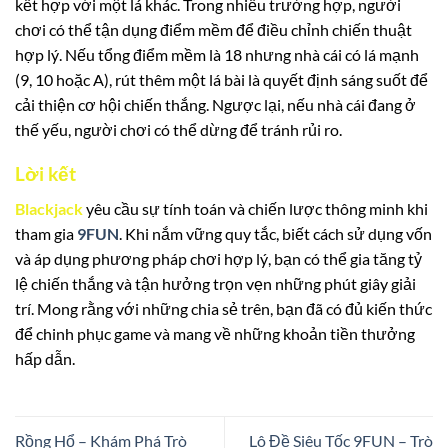
kết hợp với một lá khác. Trong nhiều trường hợp, người
chơi có thể tận dụng điểm mềm để điều chỉnh chiến thuật
hợp lý. Nếu tổng điểm mềm là 18 nhưng nhà cái có lá mạnh
(9, 10 hoặc A), rút thêm một lá bài là quyết định sáng suốt để
cải thiện cơ hội chiến thắng. Ngược lại, nếu nhà cái đang ở
thế yếu, người chơi có thể dừng để tránh rủi ro.
Lời kết
Blackjack
yêu cầu sự tính toán và chiến lược thông minh khi
tham gia
9FUN
. Khi nắm vững quy tắc, biết cách sử dụng vốn
và áp dụng phương pháp chơi hợp lý, bạn có thể gia tăng tỷ
lệ chiến thắng và tận hưởng trọn vẹn những phút giây giải
trí. Mong rằng với những chia sẻ trên, bạn đã có đủ kiến thức
để chinh phục game và mang về những khoản tiền thưởng
hấp dẫn.
Rồng Hổ – Khám Phá Trò
Lô Đề Siêu Tốc 9FUN – Trò