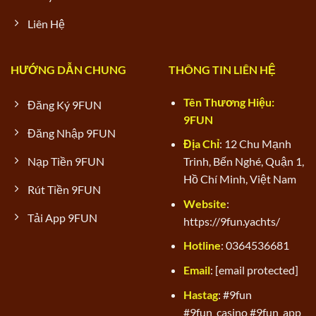
Liên Hệ
HƯỚNG DẪN CHUNG
THÔNG TIN LIÊN HỆ
Tên Thương Hiệu:
Đăng Ký 9FUN
9FUN
Đăng Nhập 9FUN
Địa Chỉ
: 12 Chu Mạnh
Trinh, Bến Nghé, Quận 1,
Nạp Tiền 9FUN
Hồ Chí Minh, Việt Nam
Rút Tiền 9FUN
Website
:
Tải App 9FUN
https://9fun.yachts/
Hotline
: 0364536681
Email
:
[email protected]
Hastag
: #9fun
#9fun_casino #9fun_app