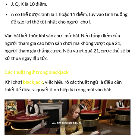
J, Q, K là 10 điểm.
A có thể được tính là 1 hoặc 11 điểm, tùy vào tình huống
để tạo lợi thế tốt nhất cho người chơi.
Ván bài kết thúc khi sân chơi mở bài. Nếu tổng điểm của
người tham gia cao hơn sân chơi mà không vượt quá 21,
người tham gia thắng cược. Nếu vượt quá 21, cược thủ sẽ bị
xử thua ngay lập tức.
Các thuật ngữ trong blackjack
Khi chơi
blackjack
, việc hiểu rõ các thuật ngữ là điều cần
thiết để đưa ra quyết định hợp lý trong mỗi ván bài: