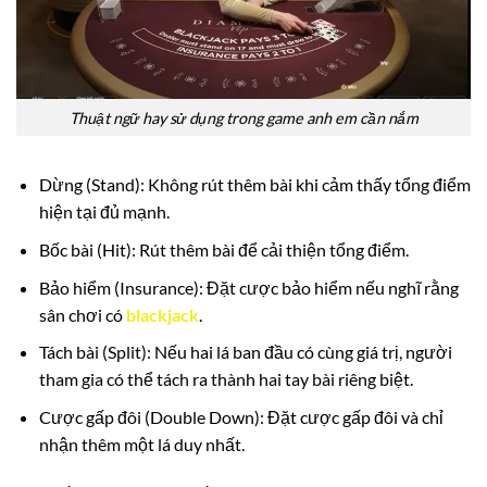
Thuật ngữ hay sử dụng trong game anh em cần nắm
Dừng (Stand): Không rút thêm bài khi cảm thấy tổng điểm
hiện tại đủ mạnh.
Bốc bài (Hit): Rút thêm bài để cải thiện tổng điểm.
Bảo hiểm (Insurance): Đặt cược bảo hiểm nếu nghĩ rằng
sân chơi có
blackjack
.
Tách bài (Split): Nếu hai lá ban đầu có cùng giá trị, người
tham gia có thể tách ra thành hai tay bài riêng biệt.
Cược gấp đôi (Double Down): Đặt cược gấp đôi và chỉ
nhận thêm một lá duy nhất.