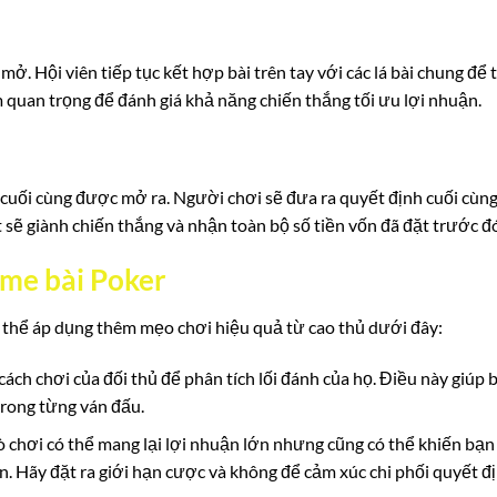
mở. Hội viên tiếp tục kết hợp bài trên tay với các lá bài chung để 
m quan trọng để đánh giá khả năng chiến thắng tối ưu lợi nhuận.
g cuối cùng được mở ra. Người chơi sẽ đưa ra quyết định cuối cùn
 sẽ giành chiến thắng và nhận toàn bộ số tiền vốn đã đặt trước đ
me bài Poker
 thể áp dụng thêm mẹo chơi hiệu quả từ cao thủ dưới đây:
cách chơi của đối thủ để phân tích lối đánh của họ. Điều này giúp 
trong từng ván đấu.
rò chơi có thể mang lại lợi nhuận lớn nhưng cũng có thể khiến bạn
n. Hãy đặt ra giới hạn cược và không để cảm xúc chi phối quyết đ