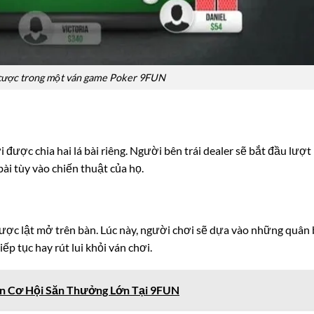
cược trong một ván game Poker 9FUN
 được chia hai lá bài riêng. Người bên trái dealer sẽ bắt đầu lượt
bài tùy vào chiến thuật của họ.
được lật mở trên bàn. Lúc này, người chơi sẽ dựa vào những quân 
ếp tục hay rút lui khỏi ván chơi.
ẫn Cơ Hội Săn Thưởng Lớn Tại 9FUN