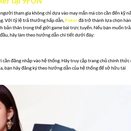
ker tại 9FUN
hỏi người tham gia không chỉ dựa vào may mắn mà còn cần đến kỹ n
g. Với tỷ lệ trả thưởng hấp dẫn,
Poker
đã trở thành lựa chọn hà
h bản thân trong thế giới game bài trực tuyến. Nếu bạn muốn trả
đầu, hãy làm theo hướng dẫn chi tiết dưới đây:
i cần đăng nhập vào hệ thống. Hãy truy cập trang chủ chính thức
ưa, bạn hãy đăng ký theo hướng dẫn của hệ thống để sở hữu tài