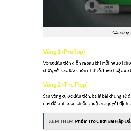
Các vòng 
Vòng 1 (Preflop)
Vòng đầu tiên diễn ra sau khi mỗi người chơi
chơi, với các lựa chọn như tố, theo hoặc úp 
Vòng 2 (The Flop)
Sau vòng cược đầu tiên, ba lá bài chung sẽ 
này để tính toán chiến thuật và quyết định ti
XEM THÊM
Phỏm Trò Chơi Bài Hấp D