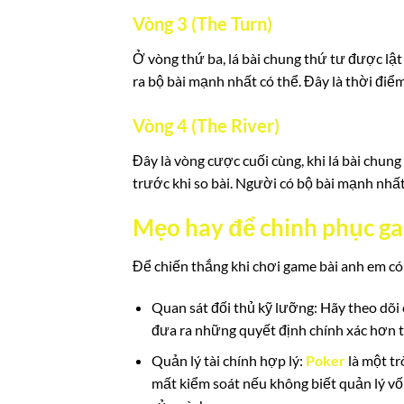
Vòng 3 (The Turn)
Ở vòng thứ ba, lá bài chung thứ tư được lật 
ra bộ bài mạnh nhất có thể. Đây là thời điể
Vòng 4 (The River)
Đây là vòng cược cuối cùng, khi lá bài chun
trước khi so bài. Người có bộ bài mạnh nhất
Mẹo hay để chinh phục ga
Để chiến thắng khi chơi game bài anh em có
Quan sát đối thủ kỹ lưỡng: Hãy theo dõi 
đưa ra những quyết định chính xác hơn 
Quản lý tài chính hợp lý:
Poker
là một t
mất kiểm soát nếu không biết quản lý vố