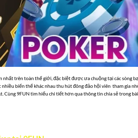
 nhất trên toàn thế giới, đặc biệt được ưa chuộng tại các sòng b
 nhiều biến thể khác nhau thu hút đông đảo hội viên tham gia n
t. Cùng 9FUN tìm hiểu chi tiết hơn qua thông tin chia sẻ trong bà